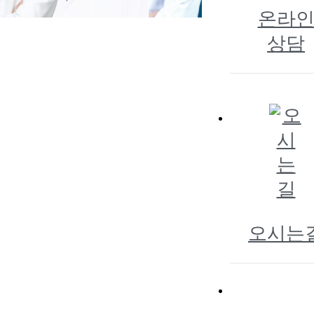
온라
상담
오시는
1833
7530
전