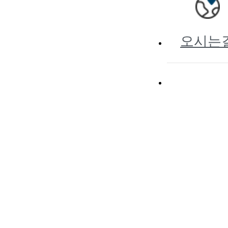
오시는
1833
7530
전
문의